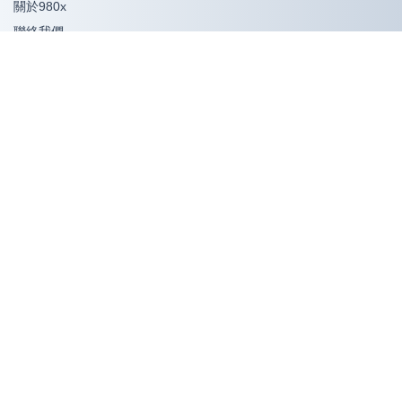
關於980x
聯絡我們
退款/退換政策
隱私政策
商務合作
使用幫助
福利官
聯絡我們
營業及服務時間：週二至週日11:00-20:00
聯絡信箱：eshop@980x.com
Facebook：980xshop
Line：980xgame
Wechat：xx980xx
WhatsApp：+853 6663 3901